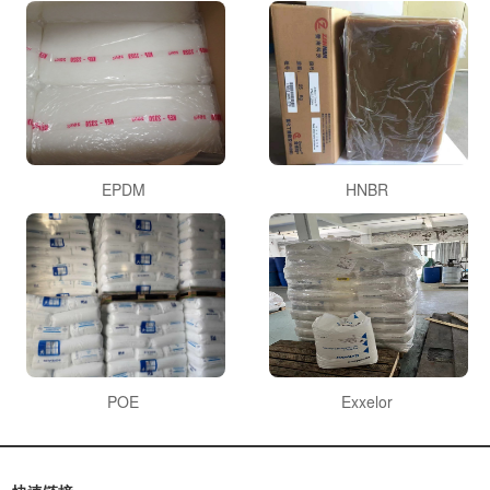
EPDM
HNBR
POE
Exxelor