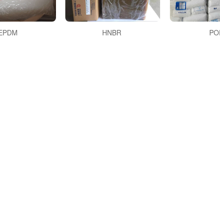
EPDM
HNBR
PO