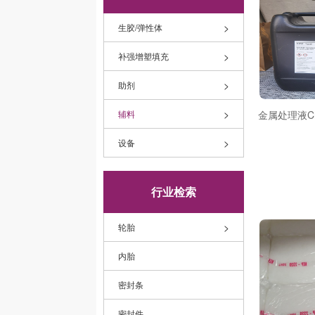
>
生胶/弹性体
>
补强增塑填充
>
助剂
>
辅料
>
设备
行业检索
>
轮胎
内胎
密封条
密封件