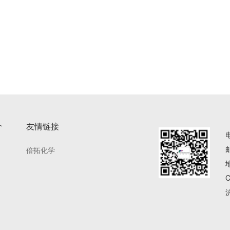
介
友情链接
倍拓化学
沪