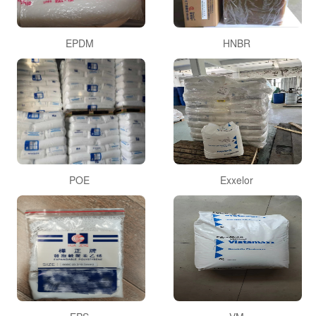
EPDM
HNBR
POE
Exxelor