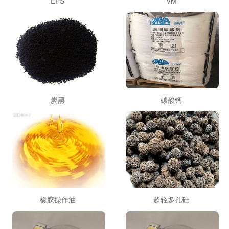
EPS
VM
炭黑
碳酸钙
橡胶操作油
超轻多孔硅