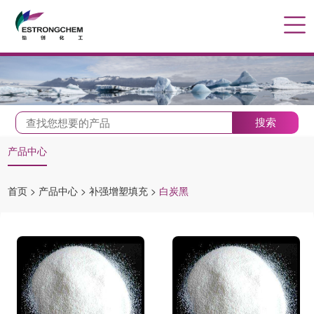
搜索
产品中心
首页
>
产品中心
>
补强增塑填充
>
白炭黑