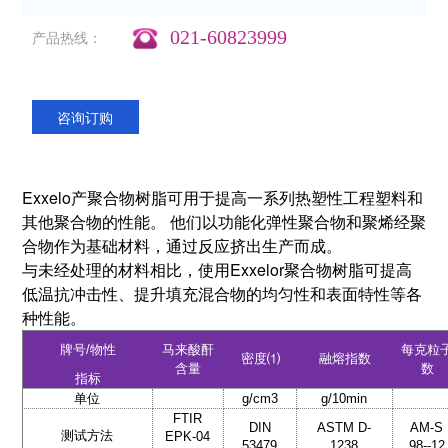
021-60823999
产品热线：
咨询订购
Exxelo产聚合物树脂可用于提高一系列热塑性工程塑料和
其他聚合物的性能。 他们以功能化弹性聚合物和聚烯经聚
合物作为基础材料，通过反应挤出生产而成。
与未经处理的材料相比，使用Exxelor聚合物树脂可提高
低温抗冲击性、提升填充混合物的均匀性和表面特性等各
种性能。
牌号
/
物性
马来酸酐
每克粒
密度⑴
融熔指数
含量
数
指标
单位
g/cm3
g/10min
FTIR
DIN
ASTM D-
AM-S
测试方法
EPK-04
53479
1238
98--12