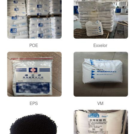
POE
Exxelor
EPS
VM