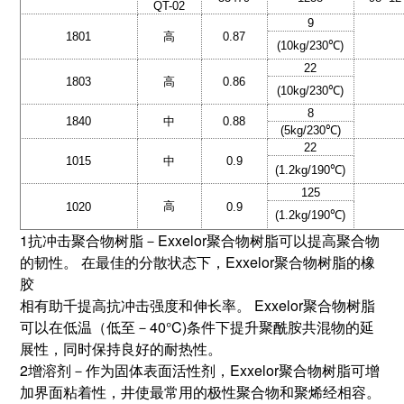
QT-02
9
1801
高
0.87
(10kg/230
℃
)
22
1803
高
0.86
(10kg/230
℃
)
8
1840
中
0.88
(5kg/230
℃
)
22
1015
中
0.9
(1.2kg/190
℃
)
125
高
1020
0.9
(1.2kg/190
℃
)
1抗冲击聚合物树脂－Exxelor聚合物树脂可以提高聚合物
的韧性。 在最佳的分散状态下，Exxelor聚合物树脂的橡
胶
相有助千提高抗冲击强度和伸长率。 Exxelor聚合物树脂
可以在低温（低至－40°C)条件下提升聚酰胺共混物的延
展性，同时保持良好的耐热性。
2增溶剂－作为固体表面活性剂，Exxelor聚合物树脂可增
加界面粘着性，井使最常用的极性聚合物和聚烯经相容。