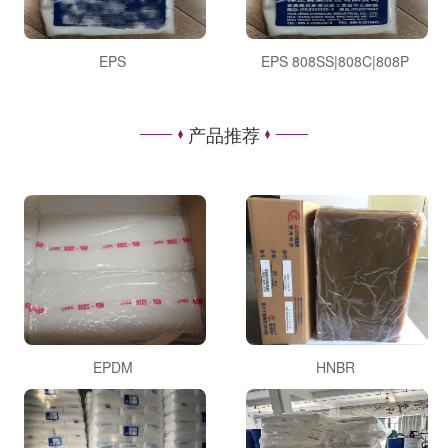
EPS
EPS 808SS|808C|808P
产品推荐
EPDM
HNBR